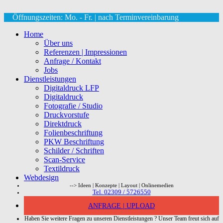
Öffnungszeiten: Mo. - Fr. | nach Terminvereinbarung
Home
Über uns
Referenzen | Impressionen
Anfrage / Kontakt
Jobs
Dienstleistungen
Digitaldruck LFP
Digitaldruck
Fotografie / Studio
Druckvorstufe
Direktdruck
Folienbeschriftung
PKW Beschriftung
Schilder / Schriften
Scan-Service
Textildruck
Webdesign
--> Ideen | Konzepte | Layout | Onlinemedien
Tel. 02309 / 5726550
ANFRAGE | UPLOAD
Haben Sie weitere Fragen zu unseren Dienstleistungen ? Unser Team freut sich auf