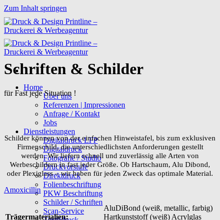
Zum Inhalt springen
Schriften & Schilder
Home
für Fast jede Situation !
Über uns
Referenzen | Impressionen
Anfrage / Kontakt
Jobs
Dienstleistungen
Schilder können von der einfachen Hinweistafel, bis zum exklusiven
Digitaldruck LFP
Firmenschild, die unterschiedlichsten Anforderungen gestellt
Digitaldruck
werden. Wir liefern schnell und zuverlässig alle Arten von
Fotografie / Studio
Werbeschildern in fast jeder Größe. Ob Hartschaum, Alu Dibond,
Druckvorstufe
oder Plexiglass – wir haben für jeden Zweck das optimale Material.
Direktdruck
Folienbeschriftung
Amoxicillin
PKW Beschriftung
Schilder / Schriften
AluDiBond (weiß, metallic, farbig)
Scan-Service
Trägermaterialien:
Hartkunststoff (weiß) Acrylglas
Textildruck