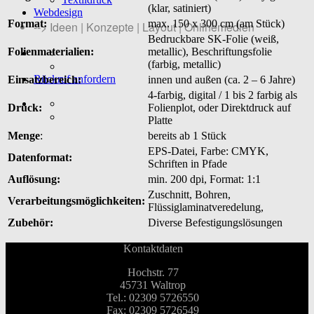
(klar, satiniert)
Webdesign
Format:
max. 150 x 300 cm (am Stück)
--> Ideen | Konzepte | Layout | Onlinemedien
Bedruckbare SK-Folie (weiß,
Folienmaterialien:
metallic), Beschriftungsfolie
(farbig, metallic)
Rückruf anfordern
Einsatzbereich:
innen und außen (ca. 2 – 6 Jahre)
4-farbig, digital / 1 bis 2 farbig als
Druck:
Folienplot, oder Direktdruck auf
Platte
Menge
:
bereits ab 1 Stück
EPS-Datei, Farbe: CMYK,
Datenformat:
Schriften in Pfade
Auflösung:
min. 200 dpi, Format: 1:1
Zuschnitt, Bohren,
Verarbeitungsmöglichkeiten:
Flüssiglaminatveredelung,
Zubehör:
Diverse Befestigungslösungen
Kontaktdaten
Hochstr. 77
45731 Waltrop
Tel.: 02309 5726550
Fax: 02309 5726549