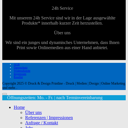
24h Service
Mit unserem 24h Service sind wir in der Lage ausgewählte
Produkte* innerhalb kurzer Zeit herzustellen.
Über uns
Wir sind ein junges und dynamisches Unternehmen, dass Ihnen
Print sowie Onlinemedien aus einer Hand anbietet.
AGB
Datenschutz
Widerrufsrecht
Impressum
Reseller
Copyright 2025 © Druck & Design Printline - Druck | Medien | Design | Online Marketing
und mehr...
Öffnungszeiten: Mo. - Fr. | nach Terminvereinbarung
Home
Über uns
Referenzen | Impressionen
Anfrage / Kontakt
Jobs