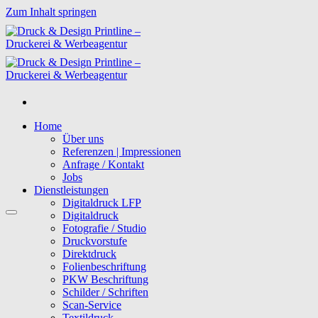
Zum Inhalt springen
Home
Über uns
Referenzen | Impressionen
Anfrage / Kontakt
Jobs
Dienstleistungen
Digitaldruck LFP
Digitaldruck
Fotografie / Studio
Druckvorstufe
Direktdruck
Folienbeschriftung
PKW Beschriftung
Schilder / Schriften
Scan-Service
Textildruck