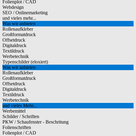
Folienplot / CAD
Webdesign
SEO / Onlinemarketing
und vieles mehr...
Was wir anbieten
Rollenaufkleber
Großformatdruck
Offsetdruck
Digitaldruck
Textildruck
Werbetechnik
Typenschilder (eloxiert)
Was wir anbieten
Rollenaufkleber
Großformatdruck
Offsetdruck
Digitaldruck
Textildruck
Werbetechnik
und vieles Mehr...
Werbemittel
Schilder / Schriften
PKW / Schaufenster - Beschritung
Folienschriften
Folienplot / CAD