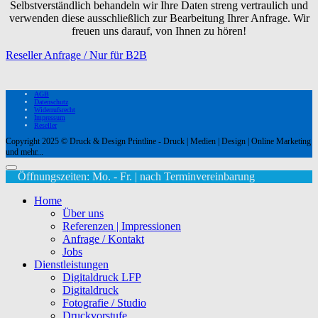
Selbstverständlich behandeln wir Ihre Daten streng vertraulich und
verwenden diese ausschließlich zur Bearbeitung Ihrer Anfrage. Wir
freuen uns darauf, von Ihnen zu hören!
Reseller Anfrage / Nur für B2B
AGB
Datenschutz
Widerrufsrecht
Impressum
Reseller
Copyright 2025 © Druck & Design Printline - Druck | Medien | Design | Online Marketing
und mehr...
Öffnungszeiten: Mo. - Fr. | nach Terminvereinbarung
Home
Über uns
Referenzen | Impressionen
Anfrage / Kontakt
Jobs
Dienstleistungen
Digitaldruck LFP
Digitaldruck
Fotografie / Studio
Druckvorstufe