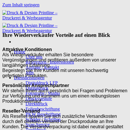
Zum Inhalt springen
Ihre Wiederverkäufer Vorteile auf einen Blick
Attraktive Konditionen
Home
Als Wiederverkäufer erhalten Sie besondere
Über uns
Vergünstigungen und profitieren außerdem von unserer
Referenzen | Impressionen
langjährigen Erfahrung.
Anfrage / Kontakt
Begeistern Sie Ihre Kunden mit unseren hochwertig
Jobs
gefertigten Produkten.
Dienstleistungen
Digitaldruck LFP
Persönlicher Ansprechpartner
Digitaldruck
Wir stehen Ihnen auch persönlich bei Fragen und Problemen
Fotografie / Studio
zur Verfügung,und kümmern uns um einen reibungslosen
Druckvorstufe
Produktionsverlauf.
Direktdruck
Folienbeschriftung
Reseller-Versand
PKW Beschriftung
Als Reseller sparen Sie sich zusätzliche Versandkosten
Schilder / Schriften
durch den direkten Versand
der Druckprodukte an Ihre
Scan-Service
Kunden. Die Versandverpackung ist dabei neutral gestaltet
Textildruck