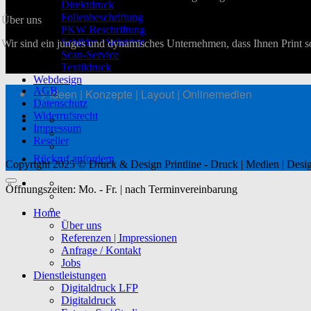
Direktdruck
Folienbeschriftung
Über uns
PKW Beschriftung
Schilder / Schriften
Wir sind ein junges und dynamisches Unternehmen, dass Ihnen Print s
Scan-Service
Textildruck
Webdesign
AGB
--> Ideen | Konzepte | Layout | Onlinemedien
Datenschutz
Widerrufsrecht
Impressum
Reseller
Rückruf anfordern
Copyright 2025 © Druck & Design Printline - Druck | Medien | Desig
Öffnungszeiten: Mo. - Fr. | nach Terminvereinbarung
Home
Über uns
Referenzen | Impressionen
Anfrage / Kontakt
Jobs
Dienstleistungen
Digitaldruck LFP
Digitaldruck